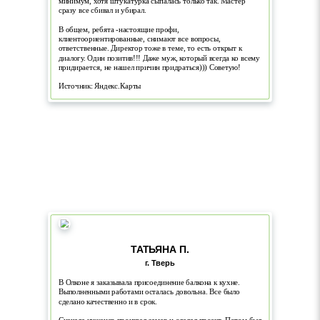
минимум, хотя штукатурка сыпалась только так. Мастер
сразу все сбивал и убирал.
В общем, ребята -настоящие профи,
клиентоориентированные, снимают все вопросы,
ответственные. Директор тоже в теме, то есть открыт к
диалогу. Один позитив!!! Даже муж, который всегда ко всему
придирается, не нашел причин придраться))) Советую!
Источник: Яндекс.Карты
ТАТЬЯНА П.
г. Тверь
В Олконе я заказывала присоединение балкона к кухне.
Выполненными работами осталась довольна. Все было
сделано качественно и в срок.