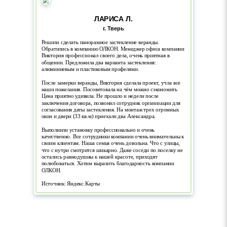
ЛАРИСА Л.
г. Тверь
Решили сделать панорамное застекление веранды.
Обратились в компанию ОЛКОН. Менеджер офиса компании
Виктория профессионал своего дела, очень приятная в
общении. Предложила два варианта застекления:
алюминиевым и пластиковым профелями.
После замерки веранды, Виктория сделала проект, учла все
наши пожелания. Посоветовала на чём можно сэкономить
Цена приятно удивила. Не прошло и недели после
заключения договора, позвонил сотрудник организации для
согласования даты застекления. На монтаж трех огромных
окон и двери (33 кв.м) приехали два Александра.
Выполнили установку профессионально и очень
качественно. Все сотрудники компании очень внимательны к
своим клиентам. Наша семья очень довольна. Что с улицы,
что с нутри смотрится шикарно. Даже соседи по поселку не
остались равнодушны к нашей красоте, приходят
полюбоваться. Хотим выразить благодарность компании
ОЛКОН.
Источник: Яндекс.Карты