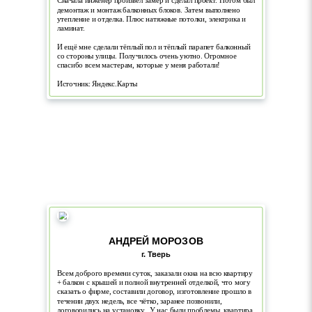
Сначала инженер произвел замер и сделал проект. Потом был
демонтаж и монтаж балконных блоков. Затем выполнено
утепление и отделка. Плюс натяжные потолки, электрика и
ламинат.
И ещё мне сделали тёплый пол и тёплый парапет балконный
со стороны улицы. Получилось очень уютно. Огромное
спасибо всем мастерам, которые у меня работали!
Источник: Яндекс.Карты
АНДРЕЙ МОРОЗОВ
г. Тверь
Всем доброго времени суток, заказали окна на всю квартиру
+ балкон с крышей и полной внутренней отделкой, что могу
сказать о фирме, составили договор, изготовление прошло в
течении двух недель, все чётко, заранее позвонили,
договорились на установку.. У нас были проблемы, квартира