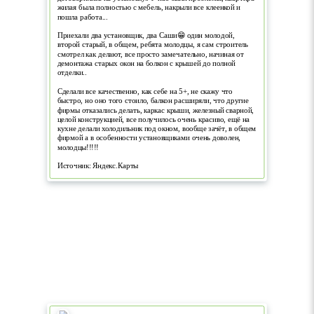
жилая была полностью с мебель, накрыли все клеенкой и
пошла работа...
Приехали два установщик, два Саши😁 один молодой,
второй старый, в общем, ребята молодцы, я сам строитель
смотрел как делают, все просто замечательно, начиная от
демонтажа старых окон на болкон с крышей до полной
отделки..
Сделали все качественно, как себе на 5+, не скажу что
быстро, но оно того стоило, балкон расширяли, что другие
фирмы отказались делать, каркас крыши, железный сварной,
целой конструкцией, все получилось очень красиво, ещё на
кухне делали холодильник под окном, вообще зачёт, в общем
фирмой а в особенности установщиками очень доволен,
молодцы!!!!!
Источник: Яндекс.Карты