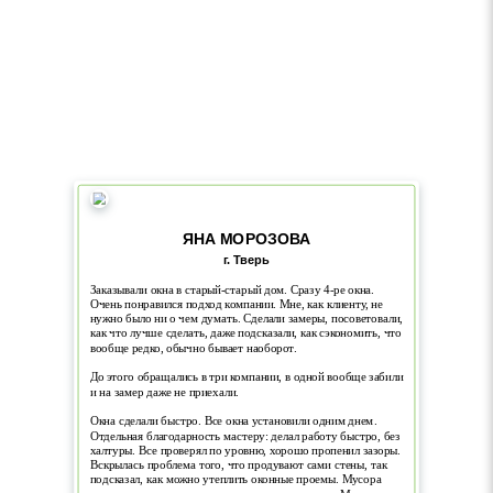
ЯНА МОРОЗОВА
г. Тверь
Заказывали окна в старый-старый дом. Сразу 4-ре окна.
Очень понравился подход компании. Мне, как клиенту, не
нужно было ни о чем думать. Сделали замеры, посоветовали,
как что лучше сделать, даже подсказали, как сэкономить, что
вообще редко, обычно бывает наоборот.
До этого обращались в три компании, в одной вообще забили
и на замер даже не приехали.
Окна сделали быстро. Все окна установили одним днем.
Отдельная благодарность мастеру: делал работу быстро, без
халтуры. Все проверял по уровню, хорошо пропенил зазоры.
Вскрылась проблема того, что продувают сами стены, так
подсказал, как можно утеплить оконные проемы. Мусора